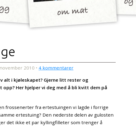
dge
 november 2010 •
4 kommentarer
v alt i kjøleskapet? Gjerne litt rester og
kt opp? Her hjelper vi deg med å bli kvitt dem på
n frossenerter fra ertestuingen vi lagde i forrige
r samme ertestuing? Den nederste delen av gulosten
r det ikke et par kyllingfilleter som trenger å