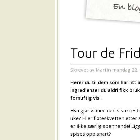
Tour de Fri
Skrevet av Martin mandag 22.
Hører du til dem som har litt a
ingredienser du aldri fikk bru
fornuftig vis!
Hva gjør vi med den siste reste
uke? Eller fløteskvetten ette
er ikke særlig spennende! Ligge
spises opp snart?