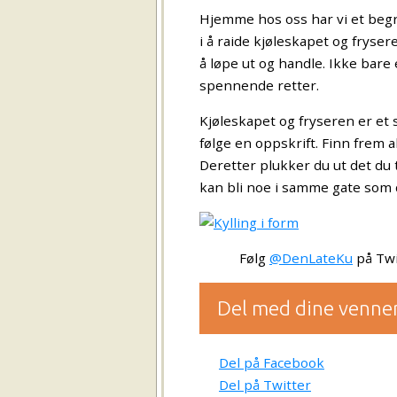
Hjemme hos oss har vi et begr
i å raide kjøleskapet og fryser
å løpe ut og handle. Ikke bare
spennende retter.
Kjøleskapet og fryseren er et 
følge en oppskrift. Finn frem al
Deretter plukker du ut det du
kan bli noe i samme gate som 
Følg
@DenLateKu
på Twi
Del med dine venne
Del på Facebook
Del på Twitter